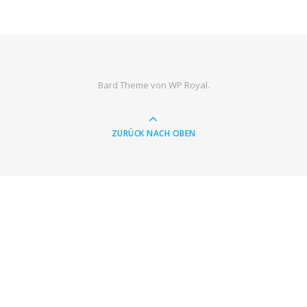
Bard Theme von
WP Royal
.
ZURÜCK NACH OBEN